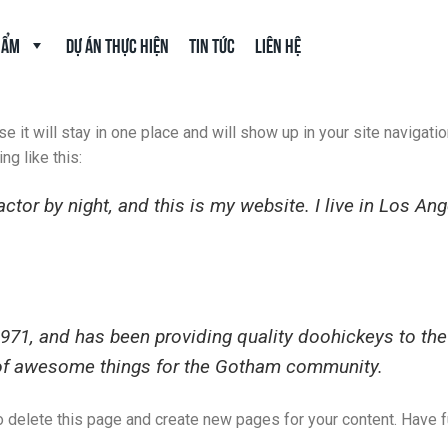
hẩm
Dự án thực hiện
Tin tức
Liên hệ
se it will stay in one place and will show up in your site navigat
ng like this:
actor by night, and this is my website. I live in Los An
, and has been providing quality doohickeys to the 
 of awesome things for the Gotham community.
o delete this page and create new pages for your content. Have f