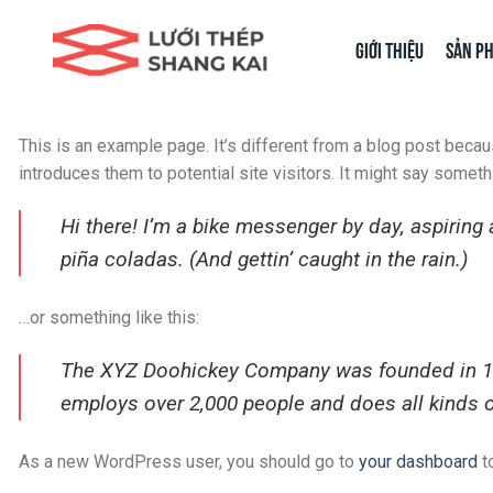
Chuyển
đến
Giới thiệu
Sản p
nội
dung
This is an example page. It’s different from a blog post becau
introduces them to potential site visitors. It might say somethi
Hi there! I’m a bike messenger by day, aspiring 
piña coladas. (And gettin’ caught in the rain.)
…or something like this:
The XYZ Doohickey Company was founded in 1971
employs over 2,000 people and does all kinds
As a new WordPress user, you should go to
your dashboard
t