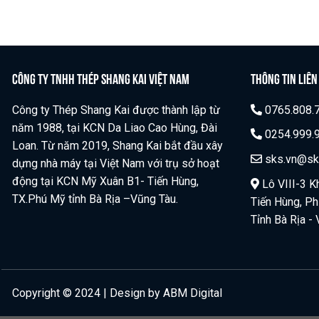
CÔNG TY TNHH THÉP SHANG KAI VIỆT NAM
THÔNG TIN LIÊN
Công ty Thép Shang Kai được thành lập từ
0765.808.
năm 1988, tại KCN Da Liao Cao Hùng, Đài
0254.999.9
Loan. Từ năm 2019, Shang Kai bắt đầu xây
sks.vn@sk
dựng nhà máy tại Việt Nam với trụ sở hoạt
động tại KCN Mỹ Xuân B1- Tiến Hùng,
Lô VIII-3 K
TX.Phú Mỹ tỉnh Bà Rịa –Vũng Tàu.
Tiến Hùng, P
Tỉnh Bà Rịa -
Copyright © 2024 | Design by ABM Digital