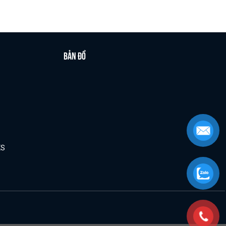
BẢN ĐỒ
XS