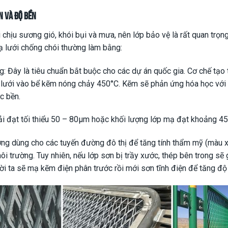
 và độ bền
ải chịu sương gió, khói bụi và mưa, nên lớp bảo vệ là rất quan tr
 lưới chống chói thường làm bằng:
 Đây là tiêu chuẩn bắt buộc cho các dự án quốc gia. Cơ chế tạo
 lưới vào bể kẽm nóng chảy 450°C. Kẽm sẽ phản ứng hóa học với 
c bền.
ải đạt tối thiểu 50 – 80μm hoặc khối lượng lớp mạ đạt khoảng 
ờng dùng cho các tuyến đường đô thị để tăng tính thẩm mỹ (màu x
môi trường. Tuy nhiên, nếu lớp sơn bị trầy xước, thép bên trong sẽ g
i ta sẽ mạ kẽm điện phân trước rồi mới sơn tĩnh điện để tăng độ