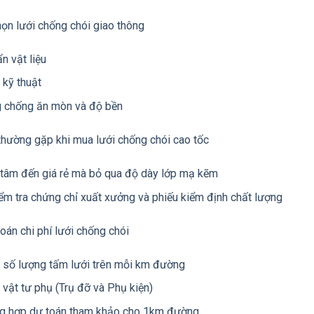
chọn lưới chống chói giao thông
n vật liệu
 kỹ thuật
 chống ăn mòn và độ bền
hường gặp khi mua lưới chống chói cao tốc
 tâm đến giá rẻ mà bỏ qua độ dày lớp mạ kẽm
ểm tra chứng chỉ xuất xưởng và phiếu kiểm định chất lượng
án chi phí lưới chống chói
h số lượng tấm lưới trên mỗi km đường
 vật tư phụ (Trụ đỡ và Phụ kiện)
g hợp dự toán tham khảo cho 1km đường