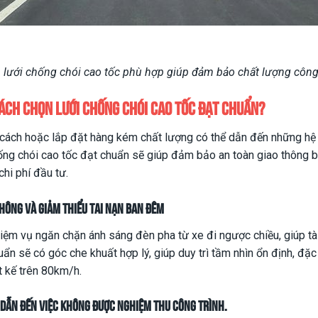
 lưới chống chói cao tốc phù hợp giúp đảm bảo chất lượng công 
 cách chọn lưới chống chói cao tốc đạt chuẩn?
 cách hoặc lắp đặt hàng kém chất lượng có thể dẫn đến những hệ 
hống chói cao tốc đạt chuẩn sẽ giúp đảm bảo an toàn giao thông b
chi phí đầu tư.
hông và giảm thiểu tai nạn ban đêm
iệm vụ ngăn chặn ánh sáng đèn pha từ xe đi ngược chiều, giúp tài
n sẽ có góc che khuất hợp lý, giúp duy trì tầm nhìn ổn định, đặc 
t kế trên 80km/h.
 dẫn đến việc không được nghiệm thu công trình.