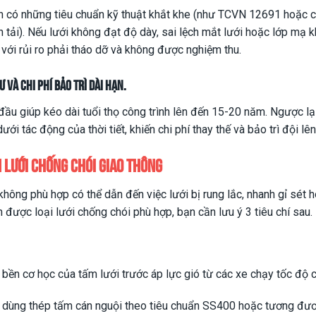
n có những tiêu chuẩn kỹ thuật khắt khe (như TCVN 12691 hoặc c
 tải). Nếu lưới không đạt độ dày, sai lệch mắt lưới hoặc lớp mạ 
 với rủi ro phải tháo dỡ và không được nghiệm thu.
ư và chi phí bảo trì dài hạn.
 đầu giúp kéo dài tuổi thọ công trình lên đến 15-20 năm. Ngược lạ
ưới tác động của thời tiết, khiến chi phí thay thế và bảo trì đội lê
n lưới chống chói giao thông
không phù hợp có thể dẫn đến việc lưới bị rung lắc, nhanh gỉ sét 
 được loại lưới chống chói phù hợp, bạn cần lưu ý 3 tiêu chí sau.
 bền cơ học của tấm lưới trước áp lực gió từ các xe chạy tốc độ 
 dùng thép tấm cán nguội theo tiêu chuẩn SS400 hoặc tương đư