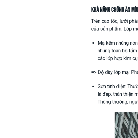
Khả năng chống ăn mòn
Trên cao tốc, lưới ph
của sản phẩm. Lớp mạ
Mạ kẽm nhúng nóng:
nhúng toàn bộ tấm
các lớp hợp kim cự
=> Độ dày lớp mạ: Ph
Sơn tĩnh điện: Thư
là đẹp, thân thiện 
Thông thường, ngườ