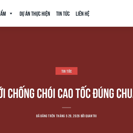
hẩm
Dự án thực hiện
Tin tức
Liên hệ
TIN TỨC
ỚI CHỐNG CHÓI CAO TỐC ĐÚNG CHU
ĐÃ ĐĂNG TRÊN
THÁNG 5 29, 2026
BỞI
QUANTRI