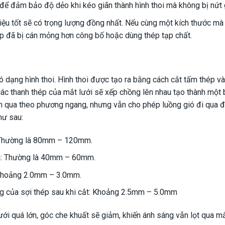
để đảm bảo độ dẻo khi kéo giãn thành hình thoi mà không bị nứt 
 liệu tốt sẽ có trọng lượng đồng nhất. Nếu cùng một kích thước mà
ép đã bị cán mỏng hơn công bố hoặc dùng thép tạp chất.
ó dạng hình thoi. Hình thoi được tạo ra bằng cách cắt tấm thép và
các thanh thép của mắt lưới sẽ xếp chồng lên nhau tạo thành một
 qua theo phương ngang, nhưng vẫn cho phép luồng gió đi qua để
hư sau:
 Thường là 80mm – 120mm.
n
: Thường là 40mm – 60mm.
Khoảng 2.0mm – 3.0mm.
ng của sợi thép sau khi cắt: Khoảng 2.5mm – 5.0mm
ưới quá lớn, góc che khuất sẽ giảm, khiến ánh sáng vẫn lọt qua mắt