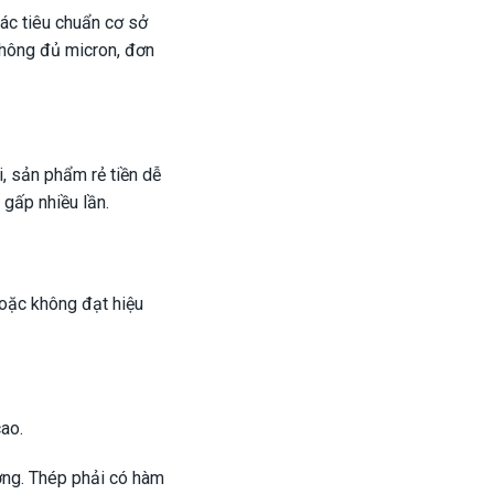
ác tiêu chuẩn cơ sở
không đủ micron, đơn
i, sản phẩm rẻ tiền dễ
n gấp nhiều lần.
hoặc không đạt hiệu
cao.
ơng. Thép phải có hàm