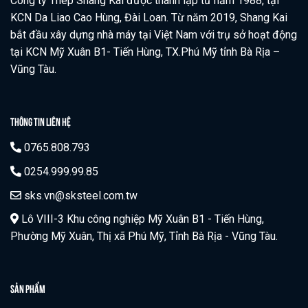
Công ty Thép Shang Kai được thành lập từ năm 1988, tại
KCN Da Liao Cao Hùng, Đài Loan. Từ năm 2019, Shang Kai
bắt đầu xây dựng nhà máy tại Việt Nam với trụ sở hoạt động
tại KCN Mỹ Xuân B1- Tiến Hùng, TX.Phú Mỹ tỉnh Bà Rịa –
Vũng Tàu.
THÔNG TIN LIÊN HỆ
0765.808.793
0254.999.99.85
sks.vn@sksteel.com.tw
Lô VIII-3 Khu công nghiệp Mỹ Xuân B1 - Tiến Hùng,
Phường Mỹ Xuân, Thị xã Phú Mỹ, Tỉnh Bà Rịa - Vũng Tàu.
SẢN PHẨM