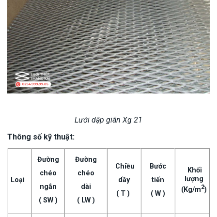
Lưới dập giãn Xg 21
Thông số kỹ thuật:
Đường
Đường
Chiều
Bước
Khối
chéo
chéo
lượng
Loại
dầy
tiến
ngắn
dài
2
(Kg/m
)
( T )
( W )
( SW )
( LW )