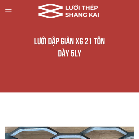
Chuyển
đến
nội
dung
Lưới dập giãn XG 21 tôn
dày 5ly