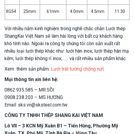
XG54
25mm
61mm
4.0mm
4.5mm
11.30
Với nhiều năm kinh nghiệm trong nghề chắc chắn Lưới thép
ShangKai Việt Nam sẽ làm hài lòng với bất cứ khách hàng
khó tính nào. Ngoài ra công ty chúng tôi còn sản xuất rất
nhiều loại lưới thép khác như: lưới hàn inox; lưới thép hàn mạ
kẽm; lưới thép không rỉ inox; ….. và rất nhiều sản phẩm khác.
Xem thêm sản phẩm:
Lưới trát tường chống nứt
Mọi thông tin xin liên hệ:
0862.935.585 – MR.SỒI
0908.238.203 – MS.HƯƠNG
Email:
sks.vn@sksteel.com.tw
CÔNG TY TNHH THÉP SHANG KAI VIỆT NAM
Lô VII – 3 KCN Mỹ Xuân B1 – Tiến Hùng, Phường Mỹ
Xuân, TX. Phú Mỹ, Tỉnh Bà Rịa – Vũng Tàu