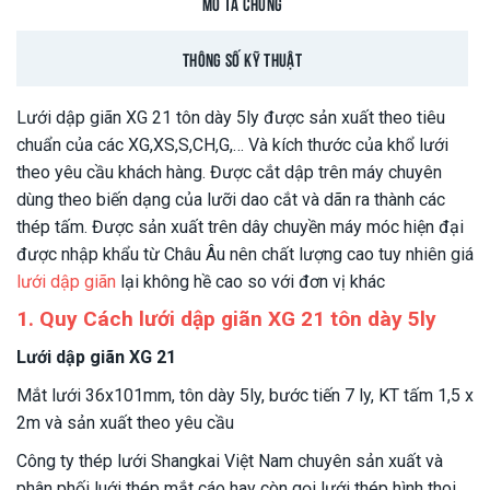
MÔ TẢ CHUNG
THÔNG SỐ KỸ THUẬT
Lưới dập giãn XG 21 tôn dày 5ly được sản xuất theo tiêu
chuẩn của các XG,XS,S,CH,G,… Và kích thước của khổ lưới
theo yêu cầu khách hàng. Được cắt dập trên máy chuyên
dùng theo biến dạng của lưỡi dao cắt và dãn ra thành các
thép tấm. Được sản xuất trên dây chuyền máy móc hiện đại
được nhập khẩu từ Châu Âu nên chất lượng cao tuy nhiên giá
lưới dập giãn
lại không hề cao so với đơn vị khác
1. Quy Cách lưới dập giãn XG 21 tôn dày 5ly
Lưới dập giãn XG 21
Mắt lưới 36x101mm, tôn dày 5ly, bước tiến 7 ly, KT tấm 1,5 x
2m và sản xuất theo yêu cầu
Công ty thép lưới Shangkai Việt Nam chuyên sản xuất và
phân phối luới thép mắt cáo hay còn gọi lưới thép hình thoi,