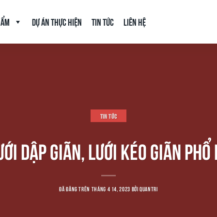
hẩm
Dự án thực hiện
Tin tức
Liên hệ
TIN TỨC
ới dập giãn, lưới kéo giãn phổ
ĐÃ ĐĂNG TRÊN
THÁNG 4 14, 2023
BỞI
QUANTRI