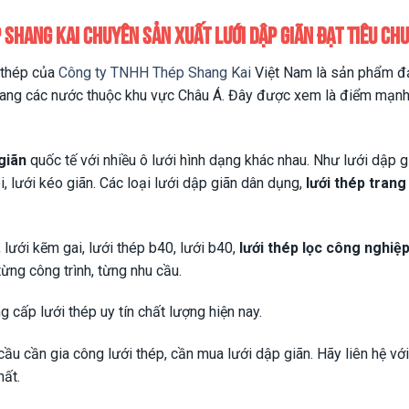
 Shang Kai chuyên sản xuất lưới dập giãn đạt tiêu ch
i thép của
Công ty TNHH Thép Shang Kai
Việt Nam là sản phẩm đạ
ang các nước thuộc khu vực Châu Á. Đây được xem là điểm mạnh 
giãn
quốc tế với nhiều ô lưới hình dạng khác nhau. Như lưới dập g
oi, lưới kéo giãn. Các loại lưới dập giãn dân dụng,
lưới thép trang 
, lưới kẽm gai, lưới thép b40, lưới b40,
lưới thép lọc công nghiệ
ừng công trình, từng nhu cầu.
ng cấp lưới thép uy tín chất lượng hiện nay.
ầu cần gia công lưới thép, cần mua lưới dập giãn. Hãy liên hệ vớ
hất.