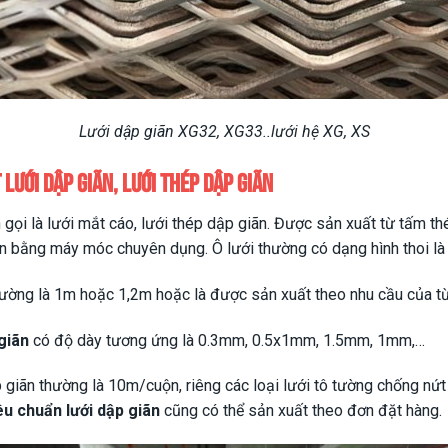
Lưới dập giãn XG32, XG33..lưới hệ XG, XS
lưới dập giãn, lưới thép dập giãn
 gọi là lưới mắt cáo, lưới thép dập giãn. Được sản xuất từ tấm 
ãn bằng máy móc chuyên dụng. Ô lưới thường có dạng hình thoi là
hường là 1m hoặc 1,2m hoặc là được sản xuất theo nhu cầu của t
giãn
có độ dày tương ứng là 0.3mm, 0.5x1mm, 1.5mm, 1mm,…
p giãn thường là 10m/cuộn, riêng các loại lưới tô tường chống nứt
êu chuẩn lưới dập giãn
cũng có thể sản xuất theo đơn đặt hàng.