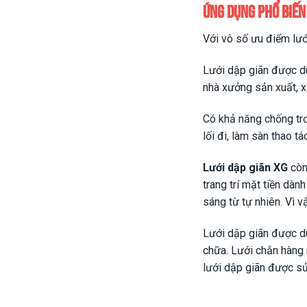
Ứng dụng phổ biến 
Với vô số ưu điểm lướ
Lưới dập giãn được dù
nhà xưởng sản xuất, xí
Có khả năng chống trơ
lối đi, làm sàn thao t
Lưới dập giãn XG
còn
trang trí mặt tiền dàn
sáng từ tự nhiên. Vì v
Lưới dập giãn được dù
chữa. Lưới chắn hàng 
lưới dập giãn được sử