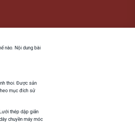
ế nào. Nội dung bài
ình thoi. Được sản
 Theo mục đích sử
 Lưới thép dập giãn
n dây chuyền máy móc