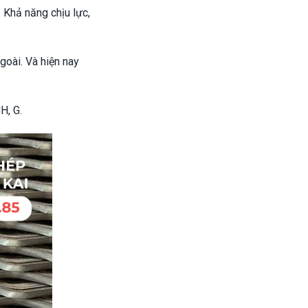
 Khả năng chịu lực,
goài. Và hiện nay
H, G.