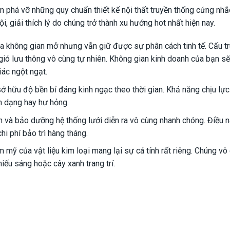
n phá vỡ những quy chuẩn thiết kế nội thất truyền thống cứng nhắ
ội, giải thích lý do chúng trở thành xu hướng hot nhất hiện nay.
 ra không gian mở nhưng vẫn giữ được sự phân cách tinh tế. Cấu tr
gió lưu thông vô cùng tự nhiên. Không gian kinh doanh của bạn sẽ
ác ngột ngạt.
sở hữu độ bền bỉ đáng kinh ngạc theo thời gian. Khả năng chịu lực
n dạng hay hư hỏng.
nh và bảo dưỡng hệ thống lưới diễn ra vô cùng nhanh chóng. Điều 
chi phí bảo trì hàng tháng.
m mỹ của vật liệu kim loại mang lại sự cá tính rất riêng. Chúng v
iếu sáng hoặc cây xanh trang trí.