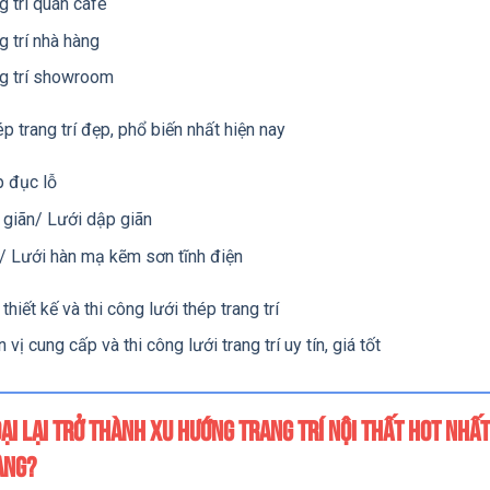
g trí quán cafe
g trí nhà hàng
ng trí showroom
ép trang trí đẹp, phổ biến nhất hiện nay
p đục lỗ
 giãn/ Lưới dập giãn
/ Lưới hàn mạ kẽm sơn tĩnh điện
thiết kế và thi công lưới thép trang trí
vị cung cấp và thi công lưới trang trí uy tín, giá tốt
oại lại trở thành xu hướng trang trí nội thất hot nhấ
àng?