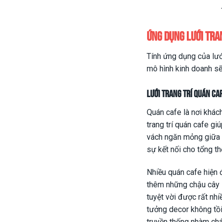
Ứng dụng lưới tra
Tính ứng dụng của lướ
mô hình kinh doanh sẽ
Lưới trang trí quán ca
Quán cafe là nơi khác
trang trí quán cafe gi
vách ngăn mỏng giữa 
sự kết nối cho tổng thể
Nhiều quán cafe hiện 
thêm những chậu cây l
tuyệt vời được rất nhi
tưởng decor không tồi
truyền thống nhàm chá