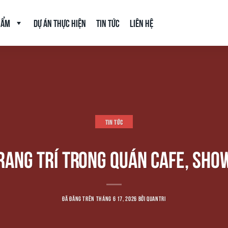
hẩm
Dự án thực hiện
Tin tức
Liên hệ
TIN TỨC
rang trí trong quán cafe, sh
ĐÃ ĐĂNG TRÊN
THÁNG 6 17, 2026
BỞI
QUANTRI