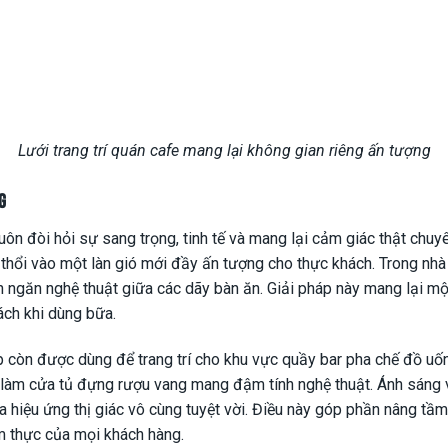
Lưới trang trí quán cafe mang lại không gian riêng ấn tượng
g
uôn đòi hỏi sự sang trọng, tinh tế và mang lại cảm giác thật chu
g thổi vào một làn gió mới đầy ấn tượng cho thực khách. Trong nhà
h ngăn nghệ thuật giữa các dãy bàn ăn. Giải pháp này mang lại một
ách khi dùng bữa.
p còn được dùng để trang trí cho khu vực quầy bar pha chế đồ uố
 làm cửa tủ đựng rượu vang mang đậm tính nghệ thuật. Ánh sáng 
ra hiệu ứng thị giác vô cùng tuyệt vời. Điều này góp phần nâng t
m thực của mọi khách hàng.