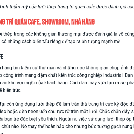
Tính thẩm mỹ của lưới thép trang trí quán cafe được đánh giá ca
ng trí quán cafe, showroom, nhà hàng
i thép trong các không gian thương mại được đánh giá là vô cùng
 có những cách biến tấu riêng để tạo ra ấn tượng mạnh mẽ.
fe
h hàng tìm kiếm sự thư giãn và những góc không gian chụp ảnh đ
úp công trình mang đậm chất kiến trúc công nghiệp Industrial. Bạn
các khu vực ngồi của khách hàng. Cách làm này vừa tạo ra sự ph
 kiến trúc.
đại còn ứng dụng lưới thép để làm trần thả trang trí cực kỳ độc đ
eo hoặc đèn neon uốn chữ rực rỡ trên mặt lưới. Chắc chắn đây s
ều bạn trẻ đặc biệt yêu thích. Ngoài ra, việc sử dụng lưới thép ốp
 chút nào. Nó thay thế hoàn hảo cho những bức tường gạch nung 
n.