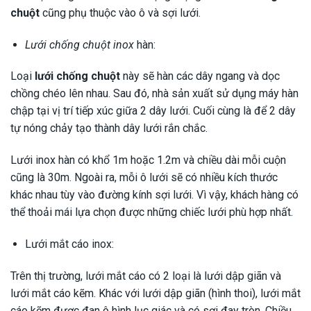
chuột
cũng phụ thuộc vào ô và sợi lưới.
Lưới chống chuột inox
hàn:
Loại
lưới chống chuột
này sẽ hàn các dây ngang và dọc
chồng chéo lên nhau. Sau đó, nhà sản xuất sử dụng máy hàn
chập tại vị trí tiếp xúc giữa 2 dây lưới. Cuối cùng là để 2 dây
tự nóng chảy tạo thành dây lưới rắn chắc.
Lưới inox hàn có khổ 1m hoặc 1.2m và chiều dài mỗi cuộn
cũng là 30m. Ngoài ra, mỗi ô lưới sẽ có nhiều kích thước
khác nhau tùy vào đường kính sợi lưới. Vì vậy, khách hàng có
thể thoải mái lựa chọn được những chiếc lưới phù hợp nhất.
Lưới mắt cáo inox:
Trên thị trường, lưới mắt cáo có 2 loại là lưới dập giãn và
lưới mắt cáo kẽm. Khác với lưới dập giãn (hình thoi), lưới mắt
cáo kẽm được đan ô hình lục giác và có sợi đay tròn. Chiều