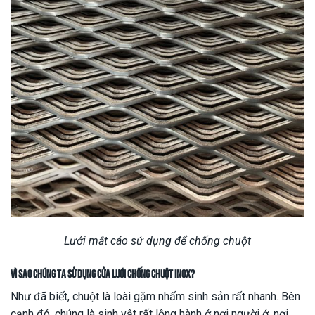
Lưới mắt cáo sử dụng để chống chuột
Vì sao chúng ta sử dụng cửa lưới chống chuột inox?
Như đã biết, chuột là loài gặm nhấm sinh sản rất nhanh. Bên
cạnh đó, chúng là sinh vật rất lộng hành ở nơi người ở, nơi