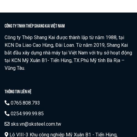
CÔNG TY TNHH THÉP SHANG KAI VIỆT NAM
Công ty Thép Shang Kai được thành lập từ năm 1988, tại
KCN Da Liao Cao Hùng, Đài Loan. Từ năm 2019, Shang Kai
bắt đầu xây dựng nhà máy tại Việt Nam với trụ sở hoạt động
tại KCN Mỹ Xuân B1- Tiến Hùng, TX.Phú Mỹ tỉnh Bà Rịa –
Vũng Tàu.
THÔNG TIN LIÊN HỆ
0765.808.793
0254.999.99.85
sks.vn@sksteel.com.tw
Lô VIII-3 Khu công nghiệp Mỹ Xuân B1 - Tiến Hùng,