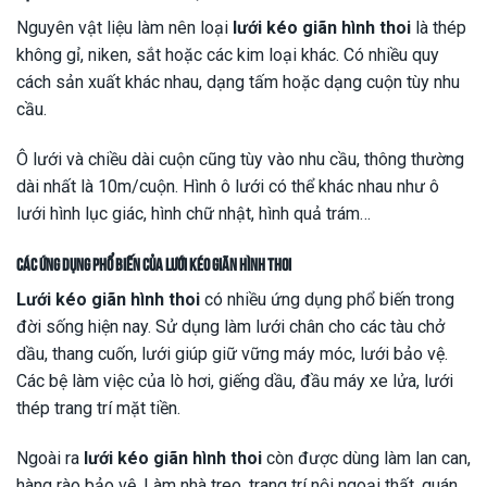
Nguyên vật liệu làm nên loại
lưới kéo giãn hình thoi
là thép
không gỉ, niken, sắt hoặc các kim loại khác. Có nhiều quy
cách sản xuất khác nhau, dạng tấm hoặc dạng cuộn tùy nhu
cầu.
Ô lưới và chiều dài cuộn cũng tùy vào nhu cầu, thông thường
dài nhất là 10m/cuộn. Hình ô lưới có thể khác nhau như ô
lưới hình lục giác, hình chữ nhật, hình quả trám…
Các ứng dụng phổ biến của
lưới kéo giãn hình thoi
Lưới kéo giãn hình thoi
có nhiều ứng dụng phổ biến trong
đời sống hiện nay. Sử dụng làm lưới chân cho các tàu chở
dầu, thang cuốn, lưới giúp giữ vững máy móc, lưới bảo vệ.
Các bệ làm việc của lò hơi, giếng dầu, đầu máy xe lửa, lưới
thép trang trí mặt tiền.
Ngoài ra
lưới kéo giãn hình thoi
còn được dùng làm lan can,
hàng rào bảo vệ. Làm nhà treo, trang trí nội ngoại thất, quán