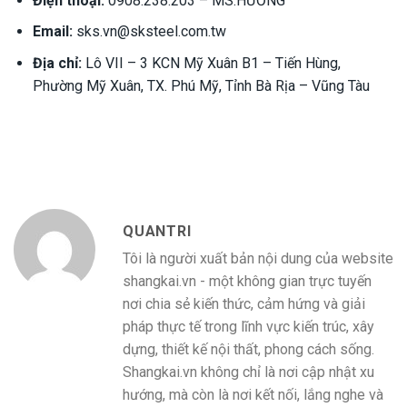
Điện thoại:
0908.238.203 – MS.HƯƠNG
Email:
sks.vn@sksteel.com.tw
Địa chỉ:
Lô VII – 3 KCN Mỹ Xuân B1 – Tiến Hùng,
Phường Mỹ Xuân, TX. Phú Mỹ, Tỉnh Bà Rịa – Vũng Tàu
QUANTRI
Tôi là người xuất bản nội dung của website
shangkai.vn - một không gian trực tuyến
nơi chia sẻ kiến thức, cảm hứng và giải
pháp thực tế trong lĩnh vực kiến trúc, xây
dựng, thiết kế nội thất, phong cách sống.
Shangkai.vn không chỉ là nơi cập nhật xu
hướng, mà còn là nơi kết nối, lắng nghe và