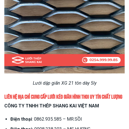
Lưới dập giãn XG 21 tôn dày 5ly
Liên hệ địa chỉ cung cấp
lưới kéo giãn hình thoi
uy tín chất lượng
CÔNG TY TNHH THÉP SHANG KAI VIỆT NAM
Điện thoại
: 0862.935.585 – MR.SỒI